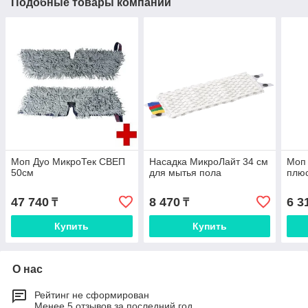
Подобные товары компании
Моп Дуо МикроТек СВЕП
Насадка МикроЛайт 34 см
Моп
50см
для мытья пола
плюс
47 740
8 470
6 3
₸
₸
Купить
Купить
О нас
Рейтинг не сформирован
Менее 5 отзывов за последний год