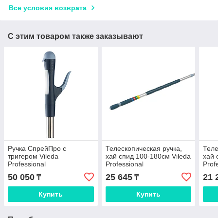
Все условия возврата
С этим товаром также заказывают
Ручка СпрейПро с
Телескопическая ручка,
Теле
тригером Vileda
хай спид 100-180см Vileda
хай 
Professional
Professional
Prof
50 050
25 645
21 
₸
₸
Купить
Купить