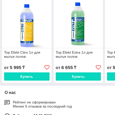
Top Efekt Citro 1л для
Top Efekt Extra 1л для
Top 
мытья полов
мытья полов
мыть
5 995
6 655
от
₸
от
₸
от
Купить
Купить
О нас
Рейтинг не сформирован
Менее 5 отзывов за последний год