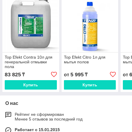
Top Efekt Contra 10л для
Top Efekt Citro 1л для
Top 
генеральной отмывки
мытья полов
мыть
пола
83 825
5 995
₸
от
₸
от
Купить
Купить
О нас
Рейтинг не сформирован
Менее 5 отзывов за последний год
Работает с 15.01.2015