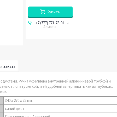
Купить
+7 (777) 771-78-01
Алматы
я заказа
родуктами. Ручка укреплена внутренней алюминиевой трубкой и
делают лопату легкой, и ей удобной зачерпывать как из глубоких,
вок.
340 x 270 x 75 мм.
синий цвет
Полипропилен, Алюминий