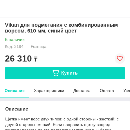
Vikan для подметания с комбинированным
ворсом, 610 мм, синий цвет
В наличии
Код: 3194
Розница
26 310
₸
Купить
Описание
Характеристики
Доставка
Оплата
Усл
Описание
Щетка имеет ворс двух типов: с одной стороны - жесткий; с
другой стороны–мягкий. Если направить щетку вперед
жестким ворсом, то это позволит удалить грязь и более