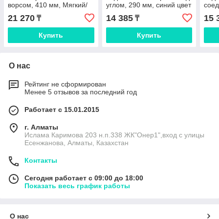
ворсом, 410 мм, Мягкий/
углом, 290 мм, синий цвет
соед
жесткий, розовый цвет
310 
21 270
14 385
15 
₸
₸
Купить
Купить
О нас
Рейтинг не сформирован
Менее 5 отзывов за последний год
Работает с 15.01.2015
г. Алматы
Ислама Каримова 203 н.п.338 ЖК"Онер1",вход с улицы
Есенжанова, Алматы, Казахстан
Контакты
Сегодня работает с 09:00 до 18:00
Показать весь график работы
О нас