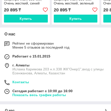
Очень жесткий, синий
Очень жесткий, зеленый
Очен
цвет
цвет
цвет
20 895
20 895
20 
₸
₸
Купить
Купить
О нас
Рейтинг не сформирован
Менее 5 отзывов за последний год
Работает с 15.01.2015
г. Алматы
Ислама Каримова 203 н.п.338 ЖК"Онер1",вход с улицы
Есенжанова, Алматы, Казахстан
Контакты
Сегодня работает с 10:00 до 16:00
Показать весь график работы
О нас