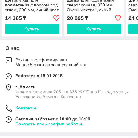
Щетка Vikan для
Щетка для подметания
Щетк
подметания с ворсом под
сверхпрочная, 330 мм,
свер
углом, 290 мм, синий цвет
Очень жесткий, синий
Очен
цвет
цвет
14 385
20 895
24 
₸
₸
Купить
Купить
О нас
Рейтинг не сформирован
Менее 5 отзывов за последний год
Работает с 15.01.2015
г. Алматы
Ислама Каримова 203 н.п.338 ЖК"Онер1",вход с улицы
Есенжанова, Алматы, Казахстан
Контакты
Сегодня работает с 10:00 до 16:00
Показать весь график работы