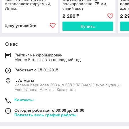
металлодетектируемый,
полипропилена, 75 мм,
поли
75 мм,
синий цвет
желт
металлизированный
2 290
2 2
₸
синий цвет
Цену уточняйте
Купить
О нас
Рейтинг не сформирован
Менее 5 отзывов за последний год
Работает с 15.01.2015
г. Алматы
Ислама Каримова 203 н.п.338 ЖК"Онер1",вход с улицы
Есенжанова, Алматы, Казахстан
Контакты
Сегодня работает с 09:00 до 18:00
Показать весь график работы