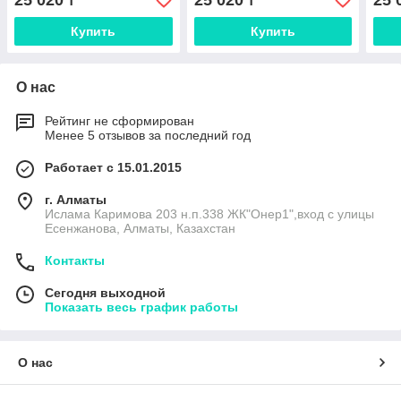
25 020
25 020
25 
₸
₸
Купить
Купить
О нас
Рейтинг не сформирован
Менее 5 отзывов за последний год
Работает с 15.01.2015
г. Алматы
Ислама Каримова 203 н.п.338 ЖК"Онер1",вход с улицы
Есенжанова, Алматы, Казахстан
Контакты
Сегодня выходной
Показать весь график работы
О нас