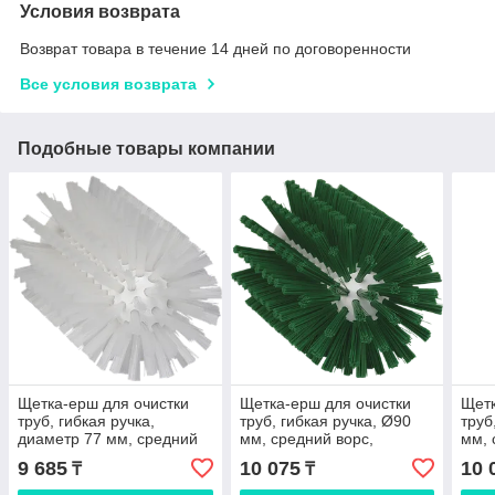
Условия возврата
Возврат товара в течение 14 дней по договоренности
Все условия возврата
Подобные товары компании
Щетка-ерш для очистки
Щетка-ерш для очистки
Щетк
труб, гибкая ручка,
труб, гибкая ручка, Ø90
труб
диаметр 77 мм, средний
мм, средний ворс,
мм, 
ворс, белый цвет
зеленый цвет
цвет
9 685
10 075
10 
₸
₸