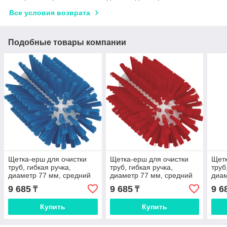
Все условия возврата
Подобные товары компании
Щетка-ерш для очистки
Щетка-ерш для очистки
Щетк
труб, гибкая ручка,
труб, гибкая ручка,
труб
диаметр 77 мм, средний
диаметр 77 мм, средний
диам
ворс, синий цвет
ворс, красный цвет
ворс
9 685
9 685
9 6
₸
₸
Купить
Купить