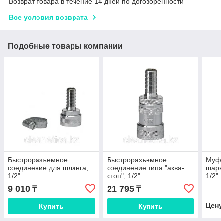
Возврат товара в течение 14 дней по договоренности
Все условия возврата
Подобные товары компании
Быстроразъемное
Быстроразъемное
Муфт
соединение для шланга,
соединение типа "аква-
шар
1/2"
стоп", 1/2"
1/2"
9 010
21 795
₸
₸
Цен
Купить
Купить