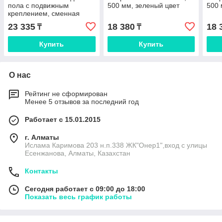
пола с подвижным
500 мм, зеленый цвет
500 
креплением, сменная
кассета, 500 мм, красный
23 335
18 380
18 
₸
₸
цвет
Купить
Купить
О нас
Рейтинг не сформирован
Менее 5 отзывов за последний год
Работает с 15.01.2015
г. Алматы
Ислама Каримова 203 н.п.338 ЖК"Онер1",вход с улицы
Есенжанова, Алматы, Казахстан
Контакты
Сегодня работает с 09:00 до 18:00
Показать весь график работы