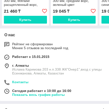
300 мм, Мягкий/
300 мм, средний ворс,
300 
расщепленный ворс,
зеленый цвет
сини
белый цвет
21 460
19 045
19 
₸
₸
Купить
Купить
О нас
Рейтинг не сформирован
Менее 5 отзывов за последний год
Работает с 15.01.2015
г. Алматы
Ислама Каримова 203 н.п.338 ЖК"Онер1",вход с улицы
Есенжанова, Алматы, Казахстан
Контакты
Сегодня работает с 10:00 до 16:00
Показать весь график работы