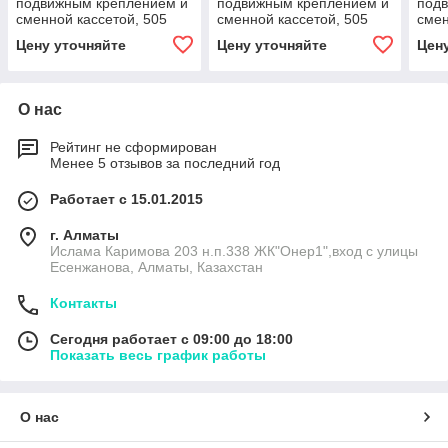
подвижным креплением и
подвижным креплением и
под
сменной кассетой, 505
сменной кассетой, 505
смен
мм, зеленый цвет
мм, синий цвет
мм, 
Цену уточняйте
Цену уточняйте
Цен
О нас
Рейтинг не сформирован
Менее 5 отзывов за последний год
Работает с 15.01.2015
г. Алматы
Ислама Каримова 203 н.п.338 ЖК"Онер1",вход с улицы
Есенжанова, Алматы, Казахстан
Контакты
Сегодня работает с 09:00 до 18:00
Показать весь график работы
О нас