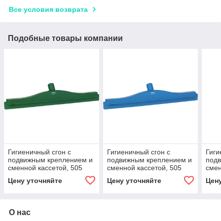
Все условия возврата
Подобные товары компании
Гигиеничный сгон с
Гигиеничный сгон с
Гиги
подвижным креплением и
подвижным креплением и
под
сменной кассетой, 505
сменной кассетой, 505
смен
мм, зеленый цвет
мм, синий цвет
мм, 
Цену уточняйте
Цену уточняйте
Цен
О нас