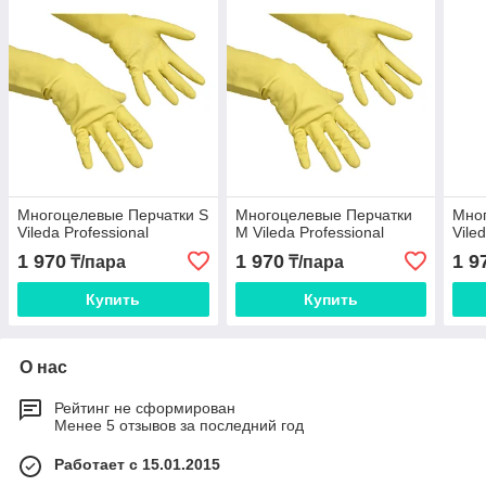
Многоцелевые Перчатки S
Многоцелевые Перчатки
Мног
Vileda Professional
M Vileda Professional
Vile
1 970
1 970
1 9
₸/пара
₸/пара
Купить
Купить
О нас
Рейтинг не сформирован
Менее 5 отзывов за последний год
Работает с 15.01.2015