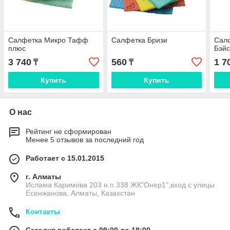
Салфетка Микро Тафф
Салфетка Бризи
Сал
плюс
Бэй
3 740
560
1 7
₸
₸
Купить
Купить
О нас
Рейтинг не сформирован
Менее 5 отзывов за последний год
Работает с 15.01.2015
г. Алматы
Ислама Каримова 203 н.п.338 ЖК"Онер1",вход с улицы
Есенжанова, Алматы, Казахстан
Контакты