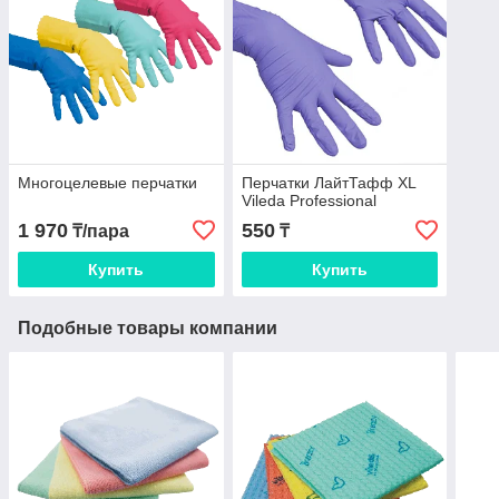
Многоцелевые перчатки
Перчатки ЛайтТафф XL
Vileda Professional
1 970
550
₸/пара
₸
Купить
Купить
Подобные товары компании