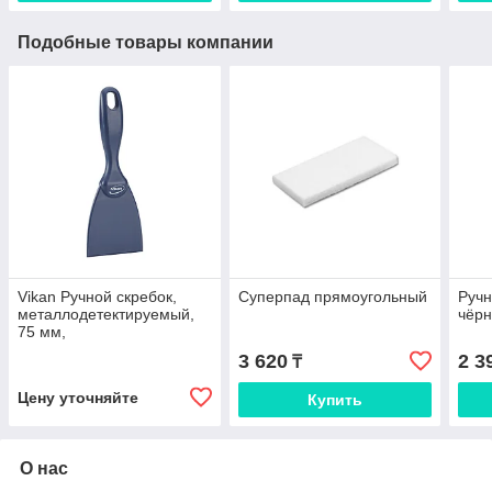
Подобные товары компании
Vikan Ручной скребок,
Суперпад прямоугольный
Ручн
металлодетектируемый,
чёр
75 мм,
металлизированный
3 620
2 3
₸
синий цвет
Цену уточняйте
Купить
О нас