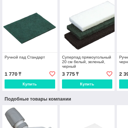
Ручной пад Стандарт
Суперпад прямоугольный
Ручн
20 см белый, зеленый,
чер
черный
1 770
3 775
2 3
₸
₸
Купить
Купить
Подобные товары компании