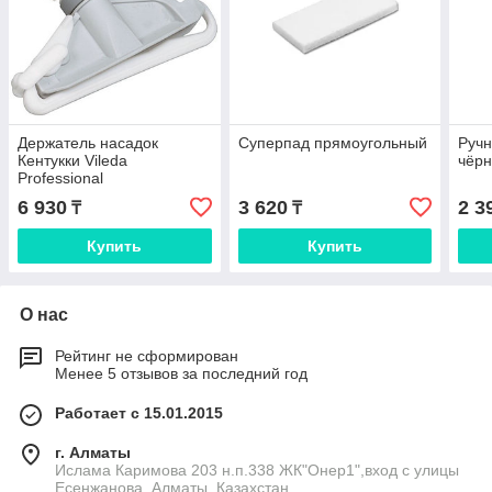
Держатель насадок
Суперпад прямоугольный
Ручн
Кентукки Vileda
чёр
Professional
6 930
3 620
2 3
₸
₸
Купить
Купить
О нас
Рейтинг не сформирован
Менее 5 отзывов за последний год
Работает с 15.01.2015
г. Алматы
Ислама Каримова 203 н.п.338 ЖК"Онер1",вход с улицы
Есенжанова, Алматы, Казахстан