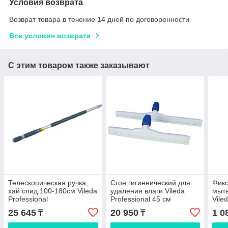
Условия возврата
Возврат товара в течение 14 дней по договоренности
Все условия возврата
С этим товаром также заказывают
Телескопическая ручка,
Сгон гигиенический для
Фикс
хай спид 100-180см Vileda
удаления влаги Vileda
мыть
Professional
Professional 45 см
Vile
25 645
20 950
1 0
₸
₸