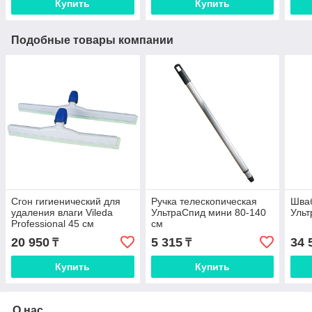
Купить
Купить
Подобные товары компании
Сгон гигиенический для
Ручка телескопическая
Шва
удаления влаги Vileda
УльтраСпид мини 80-140
Ульт
Professional 45 см
см
20 950
5 315
34 
₸
₸
Купить
Купить
О нас