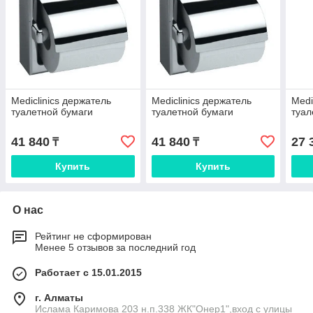
Mediclinics держатель
Mediclinics держатель
Medi
туалетной бумаги
туалетной бумаги
туал
41 840
41 840
27 
₸
₸
Купить
Купить
О нас
Рейтинг не сформирован
Менее 5 отзывов за последний год
Работает с 15.01.2015
г. Алматы
Ислама Каримова 203 н.п.338 ЖК"Онер1",вход с улицы