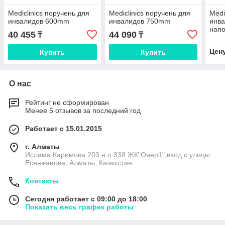
Mediclinics поручень для
Mediclinics поручень для
Medi
инвалидов 600mm
инвалидов 750mm
инва
нап
40 455
44 090
₸
₸
Цен
Купить
Купить
О нас
Рейтинг не сформирован
Менее 5 отзывов за последний год
Работает с 15.01.2015
г. Алматы
Ислама Каримова 203 н.п.338 ЖК"Онер1",вход с улицы
Есенжанова, Алматы, Казахстан
Контакты
Сегодня работает с 09:00 до 18:00
Показать весь график работы