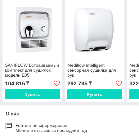
SANIFLOW Встраиваемый
Mediflow intelligent
Medif
комплект для сушилок
сенсорная сушилка для
сенс
модели E05
рук
рук
104 815
292 795
322
₸
₸
Купить
Купить
О нас
Рейтинг не сформирован
Менее 5 отзывов за последний год