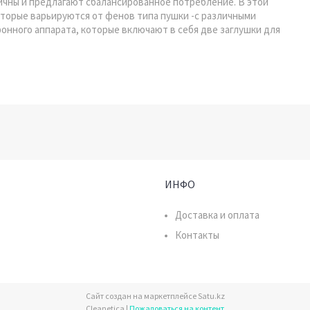
мичны и предлагают сбалансированное потребление. В этой
которые варьируются от фенов типа пушки -с различными
нного аппарата, которые включают в себя две заглушки для
ИНФО
Доставка и оплата
Контакты
Сайт создан на маркетплейсе
Satu.kz
Cleanetica |
Пожаловаться на контент