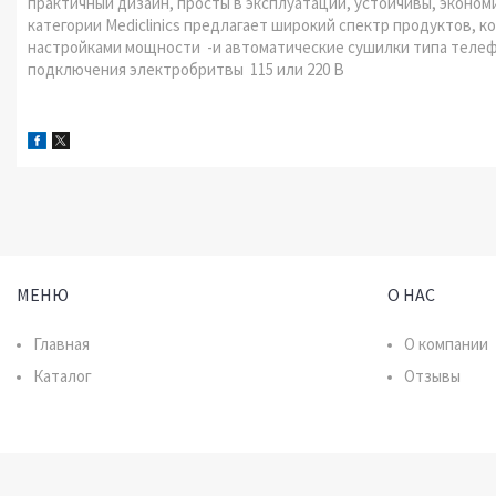
практичный дизайн, просты в эксплуатации, устойчивы, эконо
категории Mediclinics предлагает широкий спектр продуктов, 
настройками мощности -и автоматические сушилки типа телефо
подключения электробритвы 115 или 220 В
МЕНЮ
О НАС
Главная
О компании
Каталог
Отзывы