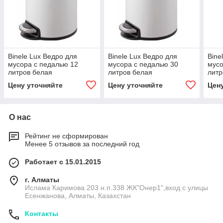
Binele Lux Ведро для
Binele Lux Ведро для
Bine
мусора с педалью 12
мусора с педалью 30
мусо
литров белая
литров белая
литр
эмалированная сталь
эмалированная сталь
эмал
Цену уточняйте
Цену уточняйте
Цен
О нас
Рейтинг не сформирован
Менее 5 отзывов за последний год
Работает с 15.01.2015
г. Алматы
Ислама Каримова 203 н.п.338 ЖК"Онер1",вход с улицы
Есенжанова, Алматы, Казахстан
Контакты