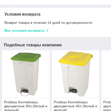
Условия возврата
Возврат товара в течение 14 дней по договоренности
Все условия возврата
Подобные товары компании
Probbax Контейнеры
Probbax Контейнеры
Prob
двухцветные 90л (белый и
двухцветные 45л (белый и
двух
зеленый)
желтый)
крас