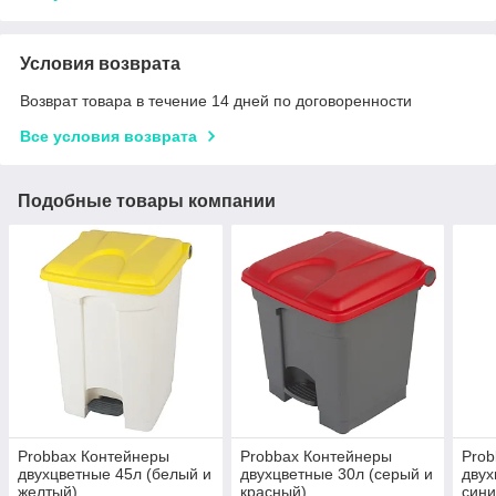
Условия возврата
Возврат товара в течение 14 дней по договоренности
Все условия возврата
Подобные товары компании
Probbax Контейнеры
Probbax Контейнеры
Prob
двухцветные 45л (белый и
двухцветные 30л (серый и
двух
желтый)
красный)
сини