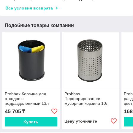
Все условия возврата
Подобные товары компании
Probbax Корзина для
Probbax
Prob
отходов с
Перфорированная
разд
подразделениями 13л
мусорная корзина 10л
цвет
черный цвет
45 705
168
₸
Цену уточняйте
Купить