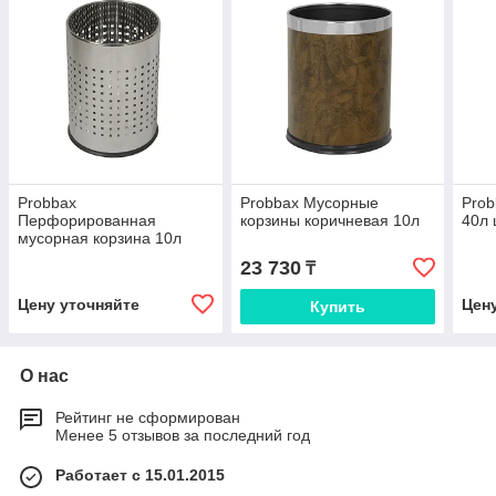
Probbax
Probbax Мусорные
Prob
Перфорированная
корзины коричневая 10л
40л 
мусорная корзина 10л
23 730
₸
Цену уточняйте
Цен
Купить
О нас
Рейтинг не сформирован
Менее 5 отзывов за последний год
Работает с 15.01.2015