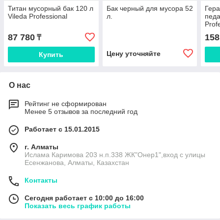
Титан мусорный бак 120 л
Бак черный для мусора 52
Гера
Vileda Professional
л.
педа
Prof
87 780
158
₸
Цену уточняйте
Купить
О нас
Рейтинг не сформирован
Менее 5 отзывов за последний год
Работает с 15.01.2015
г. Алматы
Ислама Каримова 203 н.п.338 ЖК"Онер1",вход с улицы
Есенжанова, Алматы, Казахстан
Контакты
Сегодня работает с 10:00 до 16:00
Показать весь график работы