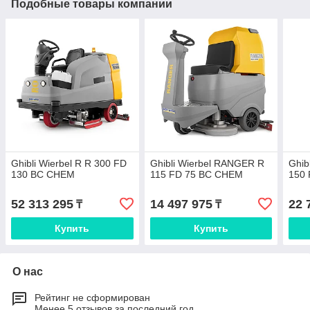
Подобные товары компании
Ghibli Wierbel R R 300 FD
Ghibli Wierbel RANGER R
Ghib
130 BC CHEM
115 FD 75 BC CHEM
150
52 313 295
14 497 975
22 
₸
₸
Купить
Купить
О нас
Рейтинг не сформирован
Менее 5 отзывов за последний год