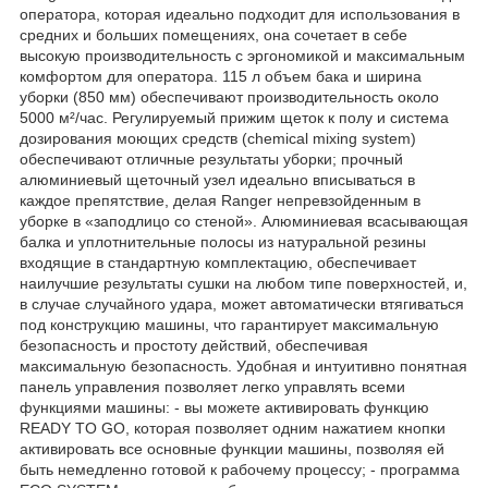
оператора, которая идеально подходит для использования в
средних и больших помещениях, она сочетает в себе
высокую производительность с эргономикой и максимальным
комфортом для оператора. 115 л объем бака и ширина
уборки (850 мм) обеспечивают производительность около
5000 м²/час. Регулируемый прижим щеток к полу и система
дозирования моющих средств (chemical mixing system)
обеспечивают отличные результаты уборки; прочный
алюминиевый щеточный узел идеально вписываться в
каждое препятствие, делая Ranger непревзойденным в
уборке в «заподлицо со стеной». Алюминиевая всасывающая
балка и уплотнительные полосы из натуральной резины
входящие в стандартную комплектацию, обеспечивает
наилучшие результаты сушки на любом типе поверхностей, и,
в случае случайного удара, может автоматически втягиваться
под конструкцию машины, что гарантирует максимальную
безопасность и простоту действий, обеспечивая
максимальную безопасность. Удобная и интуитивно понятная
панель управления позволяет легко управлять всеми
функциями машины: - вы можете активировать функцию
READY TO GO, которая позволяет одним нажатием кнопки
активировать все основные функции машины, позволяя ей
быть немедленно готовой к рабочему процессу; - программа