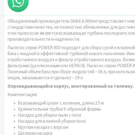
Объединенный производитель Ghibli & Wirbel представляет н
стандартами качества, но полностью обновленных для достиж
этих пылесосов является всасывающая турбина последнего пок
производительности и надежности.
Пылесос серии POWER WD подходит для сбора сухой и влажной
бака с мощной и эффективной турбиной нового поколения. Им
отработанного воздуха и фильтр отработанного воздуха. Воз
фильтрами (целлюлозным или HEPA14). Пылесос серии POWER WD
Полезный объём бака при сборе жидкостей – 56 л, при использ
опция, заказываются отдельно) – 19 л.
Опрокидывающийся корпус, монтированный на тележку.
Комплектация:
Всасывающий шланг с коленом, длина 2.5 м
Удлинительная трубка S-образной формы
Насадка для уборки пыли с пола
Насадка для влажной уборки пола
Круглая насадка с ворсом
Щелевая насадка