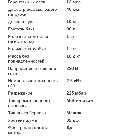
Гарантийный срок
12 мес
Диаметр всасывающего
40 мм
патрубка
Длина шнура
10 м
Емкость бака
80 л
Количество моторов
1 шт
(двигателей)
Количество турбин
1 шт
Масса без
18.2 кг
принадлежностей
Напряжение питающей
220 В
сети
Номинальная мощность
2.5 кВт
(W)
Разрежение
225 мбар
Тип промышленного
Мобильный
пылесоса
Тип пылесборника
Мешок
Уровень шума
62 дБ
Фильтр для защиты
Да
мотора