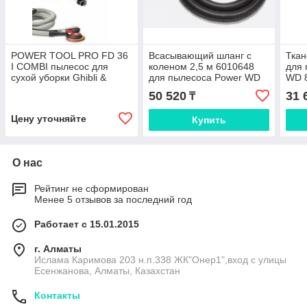
POWER TOOL PRO FD 36
Всасывающий шланг с
Ткан
I COMBI пылесос для
коленом 2,5 м 6010648
для
сухой уборки Ghibli &
для пылесоса Power WD
WD 8
Wirbel
22 I
60, 
50 520
31 
₸
Цену уточняйте
Купить
О нас
Рейтинг не сформирован
Менее 5 отзывов за последний год
Работает с 15.01.2015
г. Алматы
Ислама Каримова 203 н.п.338 ЖК"Онер1",вход с улицы
Есенжанова, Алматы, Казахстан
Контакты