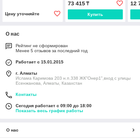
Wirbel
AS400, AS59, AS590, AS60
Powe
73 415
12 
₸
P, AS600
Цену уточняйте
Купить
О нас
Рейтинг не сформирован
Менее 5 отзывов за последний год
Работает с 15.01.2015
г. Алматы
Ислама Каримова 203 н.п.338 ЖК"Онер1",вход с улицы
Есенжанова, Алматы, Казахстан
Контакты
Сегодня работает с 09:00 до 18:00
Показать весь график работы
О нас