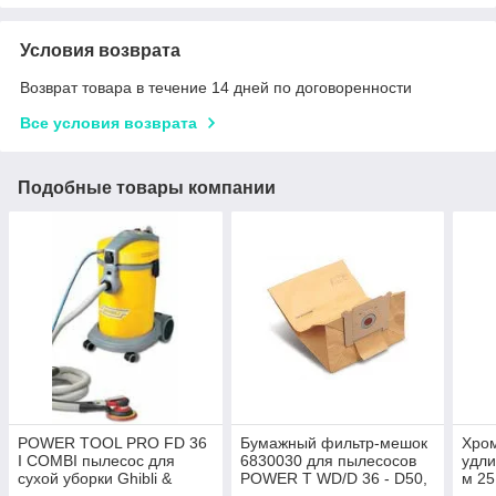
Условия возврата
Возврат товара в течение 14 дней по договоренности
Все условия возврата
Подобные товары компании
POWER TOOL PRO FD 36
Бумажный фильтр-мешок
Хро
I COMBI пылесос для
6830030 для пылесосов
удли
сухой уборки Ghibli &
POWER T WD/D 36 - D50,
м 25