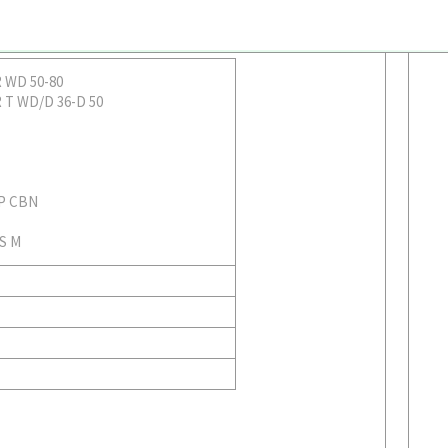
 WD 50-80
T WD/D 36-D 50
 P CBN
KS M