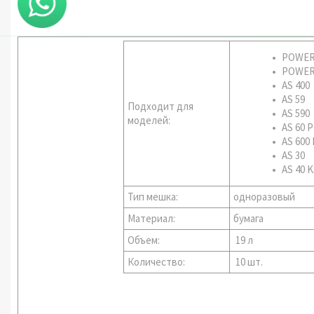
POWER
POWER 
AS 400
AS 59
Подходит для
AS 590
моделей:
AS 60 P
AS 600
AS 30
AS 40 
Тип мешка:
одноразовый
Материал:
бумага
Объем:
19 л
Количество:
10 шт.