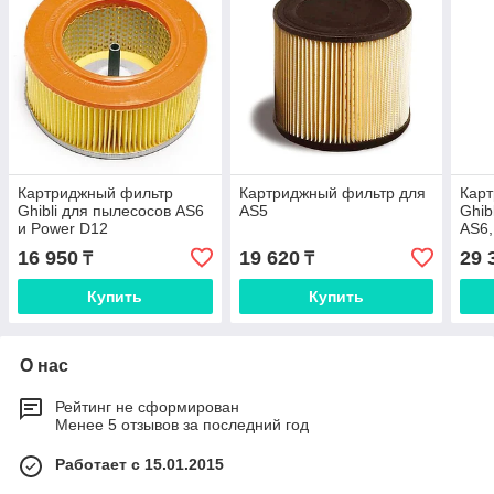
Картриджный фильтр
Картриджный фильтр для
Кар
Ghibli для пылесосов AS6
AS5
Ghib
и Power D12
AS6,
16 950
19 620
29 
₸
₸
Купить
Купить
О нас
Рейтинг не сформирован
Менее 5 отзывов за последний год
Работает с 15.01.2015