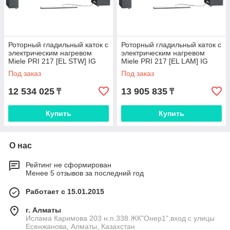
Роторный гладильный каток с
Роторный гладильный каток с
электрическим нагревом
электрическим нагревом
Miele PRI 217 [EL STW] IG
Miele PRI 217 [EL LAM] IG
Под заказ
Под заказ
12 534 025
13 905 835
₸
₸
Купить
Купить
О нас
Рейтинг не сформирован
Менее 5 отзывов за последний год
Работает с 15.01.2015
г. Алматы
Ислама Каримова 203 н.п.338 ЖК"Онер1",вход с улицы
Есенжанова, Алматы, Казахстан